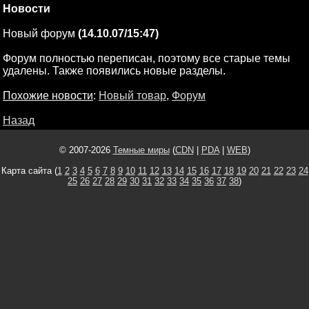
Новости
Новый форум
(14.10.07/15:47)
Форум полностью переписан, поэтому все старые темы
удалены. Также появились новые разделы.
Похожие новости
:
Новый товар
,
Форум
Назад
© 2007-2026
Темные миры
(
CDN
|
PDA
|
WEB
)
Карта сайта (
1
2
3
4
5
6
7
8
9
10
11
12
13
14
15
16
17
18
19
20
21
22
23
24
25
26
27
28
29
30
31
32
33
34
35
36
37
38
)