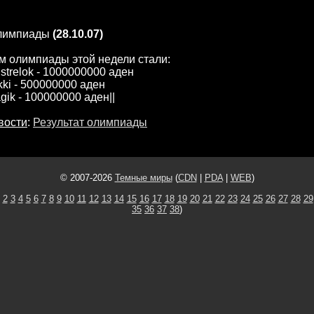
олимпиады
(28.10.07)
м олимпиады этой недели стали:
lstrelok - 1000000000 аден
kki - 500000000 аден
agik - 100000000 аден||
вости
:
Результат олимпиады
© 2007-2026
Темные миры
(
CDN
|
PDA
|
WEB
)
2
3
4
5
6
7
8
9
10
11
12
13
14
15
16
17
18
19
20
21
22
23
24
25
26
27
28
29
35
36
37
38
)