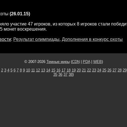
хоты
(26.01.15)
няло участие 47 игроков, из которых 8 игроков стали побед
5 монет воскрешения.
вости
:
Результат олимпиады
,
Дополнения в конкурс охоты
© 2007-2026
Темные миры
(
CDN
|
PDA
|
WEB
)
2
3
4
5
6
7
8
9
10
11
12
13
14
15
16
17
18
19
20
21
22
23
24
25
26
27
28
29
35
36
37
38
)