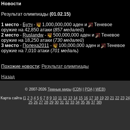
Новости
Результат олимпиады
(01.02.15)
1 место
-
Бутч
-
1,000,000,000 аден и
Теневое
оружие на 42,850 атаки (
857 медалей
)
2 место
-
Ruslandw
-
500,000,000 аден и
Теневое
оружие на 18,250 атаки (
730 медалей
)
3 место
-
Полеха2011
-
100,000,000 аден и
Теневое
оружие на 7,010 атаки (
701 медаль
)
Похожие новости
:
Результат олимпиады
Назад
© 2007-2026
Темные миры
(
CDN
|
PDA
|
WEB
)
Карта сайта (
1
2
3
4
5
6
7
8
9
10
11
12
13
14
15
16
17
18
19
20
21
22
23
24
25
26
27
28
29
30
31
32
33
34
35
36
37
38
)