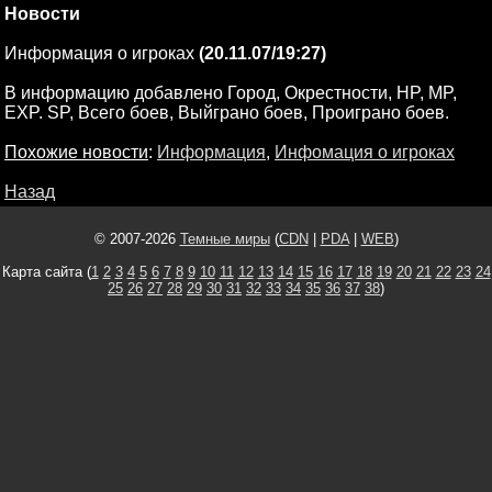
Новости
Информация о игроках
(20.11.07/19:27)
В информацию добавлено Город, Окрестности, HP, MP,
EXP. SP, Всего боев, Выйграно боев, Проиграно боев.
Похожие новости
:
Информация
,
Инфомация о игроках
Назад
© 2007-2026
Темные миры
(
CDN
|
PDA
|
WEB
)
Карта сайта (
1
2
3
4
5
6
7
8
9
10
11
12
13
14
15
16
17
18
19
20
21
22
23
24
25
26
27
28
29
30
31
32
33
34
35
36
37
38
)