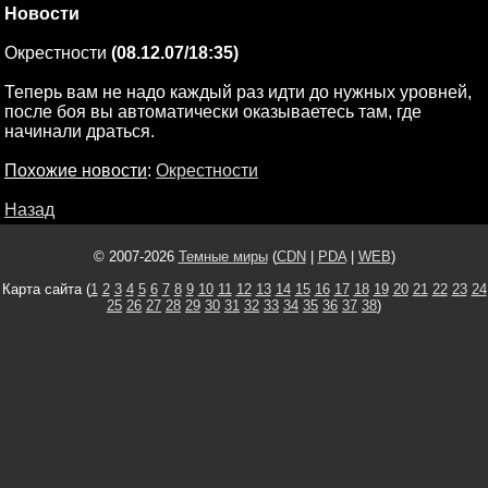
Новости
Окрестности
(08.12.07/18:35)
Теперь вам не надо каждый раз идти до нужных уровней,
после боя вы автоматически оказываетесь там, где
начинали драться.
Похожие новости
:
Окрестности
Назад
© 2007-2026
Темные миры
(
CDN
|
PDA
|
WEB
)
Карта сайта (
1
2
3
4
5
6
7
8
9
10
11
12
13
14
15
16
17
18
19
20
21
22
23
24
25
26
27
28
29
30
31
32
33
34
35
36
37
38
)