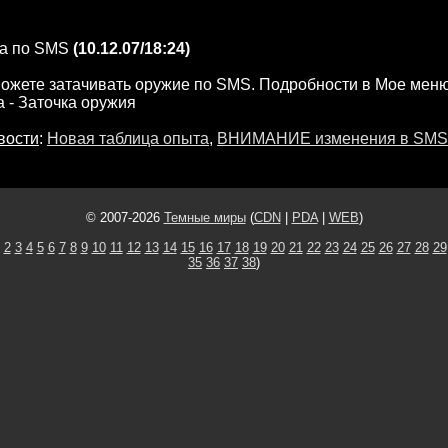
га по SMS
(10.12.07/18:24)
ожете затачивать оружие по SMS. Подробности в Мое меню
 - Заточка оружия
вости
:
Новая таблица опыта
,
ВНИМАНИЕ изменения в SMS 
© 2007-2026
Темные миры
(
CDN
|
PDA
|
WEB
)
2
3
4
5
6
7
8
9
10
11
12
13
14
15
16
17
18
19
20
21
22
23
24
25
26
27
28
29
35
36
37
38
)