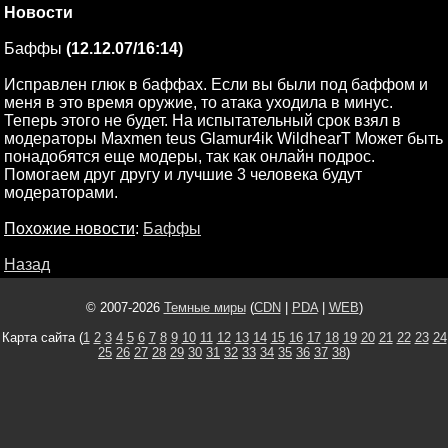
Новости
Баффы
(12.12.07/16:14)
Исправлен глюк в баффах. Если вы были под баффом и
меня в это время оружие, то атака уходила в минус.
Теперь этого не будет. На испытательный срок взял в
модераторы Maxmen teus Glamur4ik WildhearT Может быть
понадобятся еще модеры, так как онлайн подрос.
Помогаем друг другу и лучшие 3 человека будут
модераторами.
Похожие новости
:
Баффы
Назад
© 2007-2026
Темные миры
(
CDN
|
PDA
|
WEB
)
Карта сайта (
1
2
3
4
5
6
7
8
9
10
11
12
13
14
15
16
17
18
19
20
21
22
23
24
25
26
27
28
29
30
31
32
33
34
35
36
37
38
)