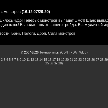
 с монстров
(16.12.07/20:20)
шилось чудо! Теперь с монстров выпадет шмот! Шанс выпа
 один плюс! Выпадает шмот вашего грейда. Всем удачной иг
вости
:
Банк, Налоги, Дроп
,
Сила монстров
© 2007-2026
Темные миры
(
CDN
|
PDA
|
WEB
)
2
3
4
5
6
7
8
9
10
11
12
13
14
15
16
17
18
19
20
21
22
23
24
25
26
27
28
29
35
36
37
38
)