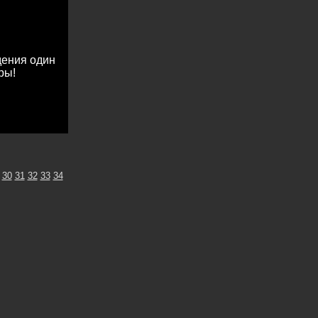
дения один
ры!
30
31
32
33
34