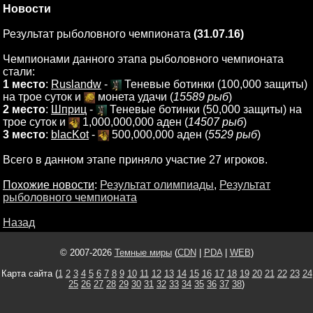
Новости
Результат рыболовного чемпионата
(31.07.16)
Чемпионами данного этапа рыболовного чемпионата
стали:
1 место
:
Ruslandw
-
Теневые ботинки (100,000 защиты)
на трое суток и
монета удачи (
15589 рыб
)
2 место
:
Шприц
-
Теневые ботинки (50,000 защиты) на
трое суток и
1,000,000,000 аден (
14507 рыб
)
3 место
:
blacKot
-
500,000,000 аден (
5529 рыб
)
Всего в данном этапе приняло участие 27 игроков.
Похожие новости
:
Результат олимпиады
,
Результат
рыболовного чемпионата
Назад
© 2007-2026
Темные миры
(
CDN
|
PDA
|
WEB
)
Карта сайта (
1
2
3
4
5
6
7
8
9
10
11
12
13
14
15
16
17
18
19
20
21
22
23
24
25
26
27
28
29
30
31
32
33
34
35
36
37
38
)