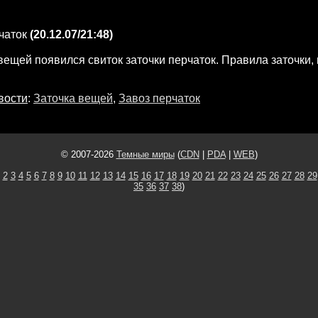
чаток
(20.12.07/21:48)
вещей появился свиток заточки перчаток. Правила заточки, к
вости
:
Заточка вещей
,
Завоз перчаток
© 2007-2026
Темные миры
(
CDN
|
PDA
|
WEB
)
2
3
4
5
6
7
8
9
10
11
12
13
14
15
16
17
18
19
20
21
22
23
24
25
26
27
28
29
35
36
37
38
)