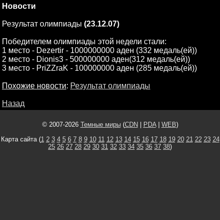
Новости
Результат олимпиады
(23.12.07)
Победителем олимпиады этой недели стали:
1 место - Dezertir - 1000000000 аден (332 медаль(ей))
2 место - Dionis3 - 500000000 аден(312 медаль(ей))
3 место - PriZZraK - 100000000 аден (285 медаль(ей))
Похожие новости
:
Результат олимпиады
Назад
© 2007-2026
Темные миры
(
CDN
|
PDA
|
WEB
)
Карта сайта (
1
2
3
4
5
6
7
8
9
10
11
12
13
14
15
16
17
18
19
20
21
22
23
24
25
26
27
28
29
30
31
32
33
34
35
36
37
38
)