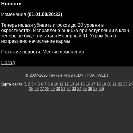
Новости
Изменения
(01.01.08/20:33)
Теперь нельзя убивать игроков до 20 уровня в
окрестностях. Исправлена ошибка при вступлении в клан,
теперь не будет писаться Неверный ID. Утром было
исправлено начисление кармы.
Похожие новости
:
Мелкие изменения
Назад
© 2007-2026
Темные миры
(
CDN
|
PDA
|
WEB
)
Карта сайта (
1
2
3
4
5
6
7
8
9
10
11
12
13
14
15
16
17
18
19
20
21
22
23
24
25
26
27
28
29
30
31
32
33
34
35
36
37
38
)