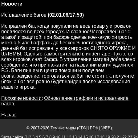
Новости
Исплавление багов
(02.01.08/17:50)
Исправлен баг, когда покупали не весь товар у игрока он
появлялся во всех городах. И главное! Исправлен баг с
атакой и защитой, при баффе сделав кое-какую хитрость
можно было баффать до бесконечности одного игрока,
данный баг исправлен, у всех игроков СНЯТО ОРУЖИЕ И
ШЛЕМЫ. Оденьте самостоятельно в инвентаре. Также со
всех игроков снят бафф. В управление магией добавлено
сообщение, что при нажатии на названии магия удалится.
P.S. Баги пишем в центр помощи и получаем
вознаграждение, торговаться за баг не стоит т.к. получите
блок, а баг все-равно будет найден после исследования
вашего игрока.
Похожие новости
:
Обновление графики и исправление
багов
Назад
© 2007-2026
Темные миры
(
CDN
|
PDA
|
WEB
)
Карта сайта (
1
2
3
4
5
6
7
8
9
10
11
12
13
14
15
16
17
18
19
20
21
22
23
24