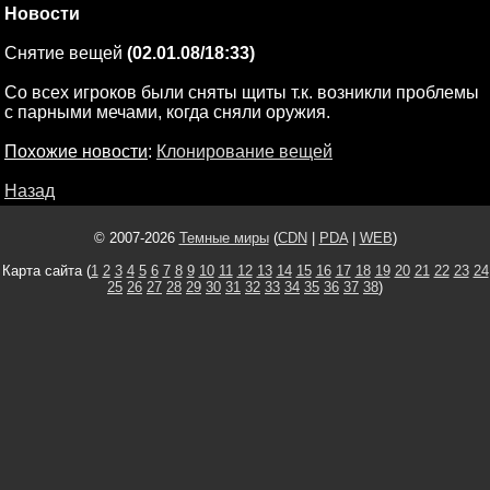
Новости
Снятие вещей
(02.01.08/18:33)
Со всех игроков были сняты щиты т.к. возникли проблемы
с парными мечами, когда сняли оружия.
Похожие новости
:
Клонирование вещей
Назад
© 2007-2026
Темные миры
(
CDN
|
PDA
|
WEB
)
Карта сайта (
1
2
3
4
5
6
7
8
9
10
11
12
13
14
15
16
17
18
19
20
21
22
23
24
25
26
27
28
29
30
31
32
33
34
35
36
37
38
)