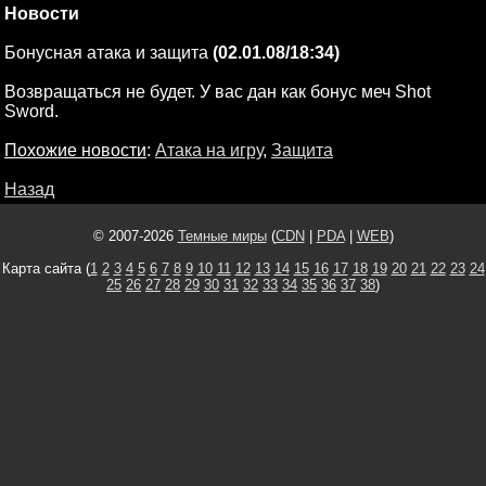
Новости
Бонусная атака и защита
(02.01.08/18:34)
Возвращаться не будет. У вас дан как бонус меч Shot
Sword.
Похожие новости
:
Атака на игру
,
Защита
Назад
© 2007-2026
Темные миры
(
CDN
|
PDA
|
WEB
)
Карта сайта (
1
2
3
4
5
6
7
8
9
10
11
12
13
14
15
16
17
18
19
20
21
22
23
24
25
26
27
28
29
30
31
32
33
34
35
36
37
38
)