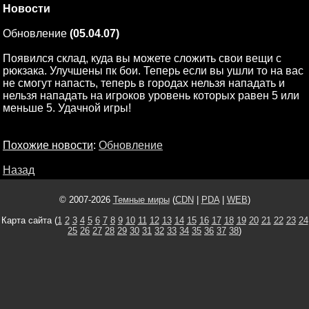
Новости
Обновление
(05.04.07)
Появился склад, куда вы можете сложить свои вещи с
рюкзака. Улучшены пк бои. Теперь если вы ушли то на вас
не смогут напасть, теперь в городах нельзя нападать и
нельзя нападать на игроков уровень которых равен 5 или
меньше 5. Удачной игры!
Похожие новости
:
Обновление
Назад
© 2007-2026
Темные миры
(
CDN
|
PDA
|
WEB
)
Карта сайта (
1
2
3
4
5
6
7
8
9
10
11
12
13
14
15
16
17
18
19
20
21
22
23
24
25
26
27
28
29
30
31
32
33
34
35
36
37
38
)