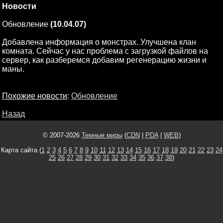
Новости
Обновление
(10.04.07)
Добавлена информация о монстрах. Улучшена клан
комната. Сейчас у нас проблема с загрузкой файлов на
сервер, как разберемся добавим регенерацию жизни и
маны.
Похожие новости
:
Обновление
Назад
© 2007-2026
Темные миры
(
CDN
|
PDA
|
WEB
)
Карта сайта (
1
2
3
4
5
6
7
8
9
10
11
12
13
14
15
16
17
18
19
20
21
22
23
24
25
26
27
28
29
30
31
32
33
34
35
36
37
38
)