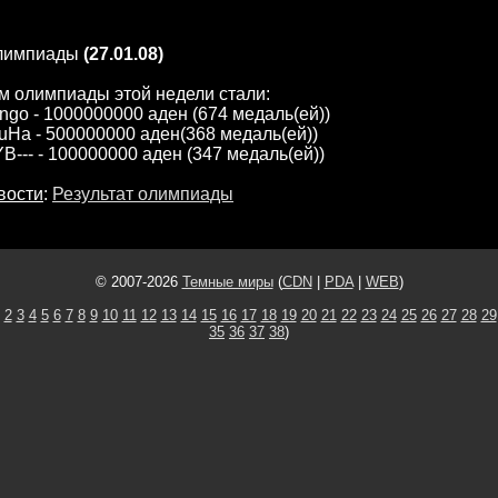
олимпиады
(27.01.08)
м олимпиады этой недели стали:
ingo - 1000000000 аден (674 медаль(ей))
PuHa - 500000000 аден(368 медаль(ей))
-YB--- - 100000000 аден (347 медаль(ей))
вости
:
Результат олимпиады
© 2007-2026
Темные миры
(
CDN
|
PDA
|
WEB
)
2
3
4
5
6
7
8
9
10
11
12
13
14
15
16
17
18
19
20
21
22
23
24
25
26
27
28
29
35
36
37
38
)