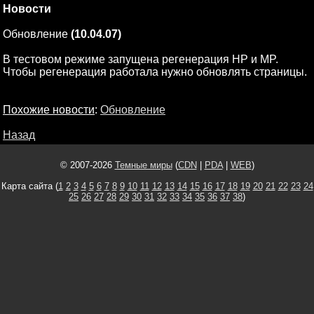
Новости
Обновление
(10.04.07)
В тестовом режиме запущена регенерация HP и MP.
Чтобы регенерация работала нужно обновлять страницы.
Похожие новости
:
Обновление
Назад
© 2007-2026
Темные миры
(
CDN
|
PDA
|
WEB
)
Карта сайта (
1
2
3
4
5
6
7
8
9
10
11
12
13
14
15
16
17
18
19
20
21
22
23
24
25
26
27
28
29
30
31
32
33
34
35
36
37
38
)