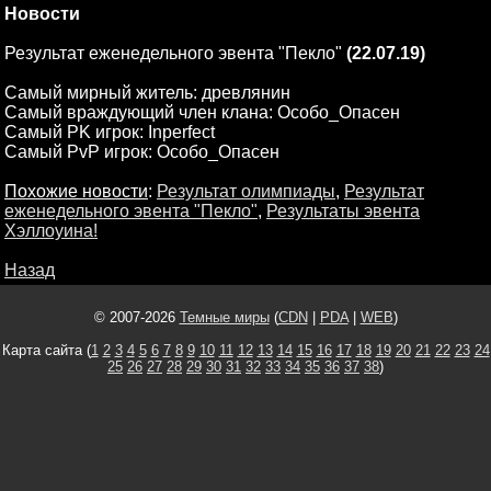
Новости
Результат еженедельного эвента "Пекло"
(22.07.19)
Самый мирный житель: древлянин
Самый враждующий член клана: Особо_Опасен
Самый PK игрок: Inperfect
Самый PvP игрок: Особо_Опасен
Похожие новости
:
Результат олимпиады
,
Результат
еженедельного эвента "Пекло"
,
Результаты эвента
Хэллоуина!
Назад
© 2007-2026
Темные миры
(
CDN
|
PDA
|
WEB
)
Карта сайта (
1
2
3
4
5
6
7
8
9
10
11
12
13
14
15
16
17
18
19
20
21
22
23
24
25
26
27
28
29
30
31
32
33
34
35
36
37
38
)