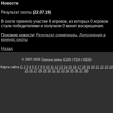
Новости
Результат охоты
(22.07.19)
В охоте приняло участие 6 игроков, из которых 0 игроков
стали победителями и получили 0 монет воскрешения.
Похожие новости
:
Результат олимпиады
,
Дополнения в
конкурс охоты
Назад
© 2007-2026
Темные миры
(
CDN
|
PDA
|
WEB
)
Карта сайта (
1
2
3
4
5
6
7
8
9
10
11
12
13
14
15
16
17
18
19
20
21
22
23
24
25
26
27
28
29
30
31
32
33
34
35
36
37
38
)