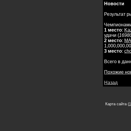
Новости
Результат 
Чемпионами
1 место
:
Ka
удачи (
1698
2 место
:
MA
1,000,000,00
3 место
:
cho
Всего в дан
Похожие но
Назад
Карта сайта (
1