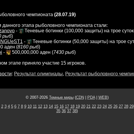
рыболовного чемпионата
(28.07.19)
 данного этапа рыболовного чемпионата стали:
zanovo
-
Теневые ботинки (100,000 защиты) на трое суток
0 рыб
)
NGUeST1
-
Теневые ботинки (50,000 защиты) на трое су
0 аден (
8160 рыб
)
i
-
500,000,000 аден (
7430 рыб
)
ном этапе приняло участие 15 игроков.
вости
:
Результат олимпиады
,
Результат рыболовного чемпи
© 2007-2026
Темные миры
(
CDN
|
PDA
|
WEB
)
2
3
4
5
6
7
8
9
10
11
12
13
14
15
16
17
18
19
20
21
22
23
24
25
26
27
28
29
35
36
37
38
)