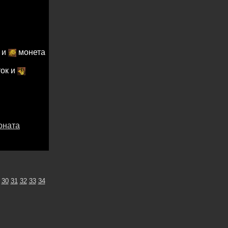
 и
монета
ток и
оната
30
31
32
33
34