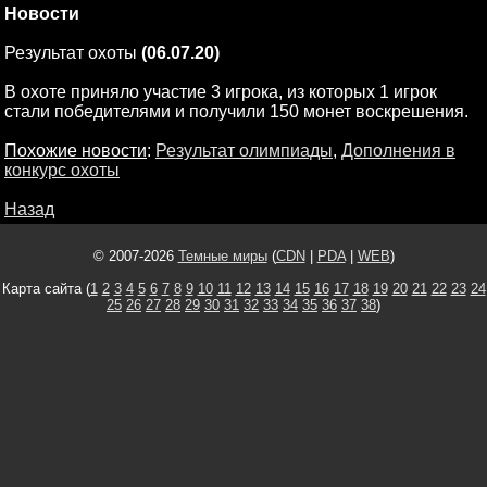
Новости
Результат охоты
(06.07.20)
В охоте приняло участие 3 игрока, из которых 1 игрок
стали победителями и получили 150 монет воскрешения.
Похожие новости
:
Результат олимпиады
,
Дополнения в
конкурс охоты
Назад
© 2007-2026
Темные миры
(
CDN
|
PDA
|
WEB
)
Карта сайта (
1
2
3
4
5
6
7
8
9
10
11
12
13
14
15
16
17
18
19
20
21
22
23
24
25
26
27
28
29
30
31
32
33
34
35
36
37
38
)