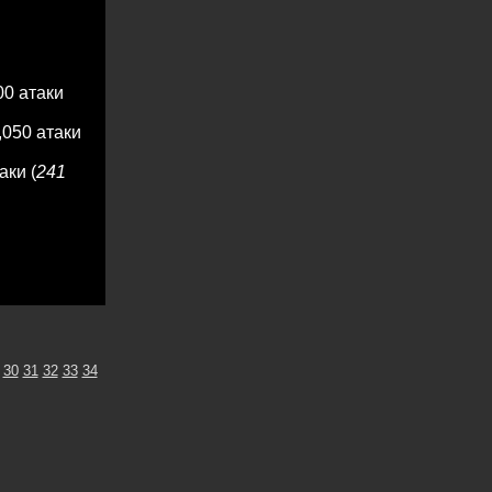
00 атаки
,050 атаки
аки (
241
30
31
32
33
34