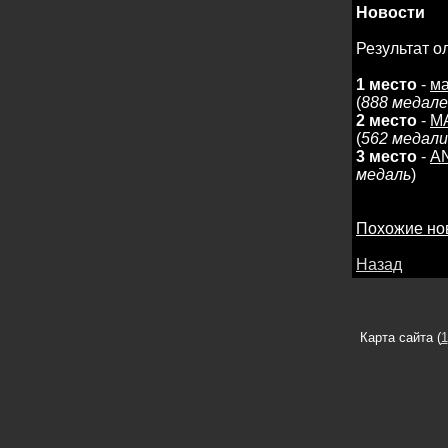
Новости
Результат 
1 место
-
ма
(
888 медал
2 место
-
M
(
562 медали
3 место
-
A
медаль
)
Похожие но
Назад
Карта сайта (
1