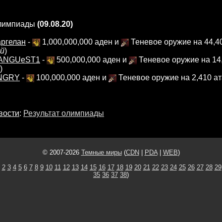
олимпиады
(09.08.20)
ргелан
-
1,000,000,000 аден и
Теневое оружие на 44,4
ей
)
ANGUeST1
-
500,000,000 аден и
Теневое оружие на 14
)
NGRY
-
100,000,000 аден и
Теневое оружие на 2,410 ат
вости
:
Результат олимпиады
© 2007-2026
Темные миры
(
CDN
|
PDA
|
WEB
)
2
3
4
5
6
7
8
9
10
11
12
13
14
15
16
17
18
19
20
21
22
23
24
25
26
27
28
29
35
36
37
38
)