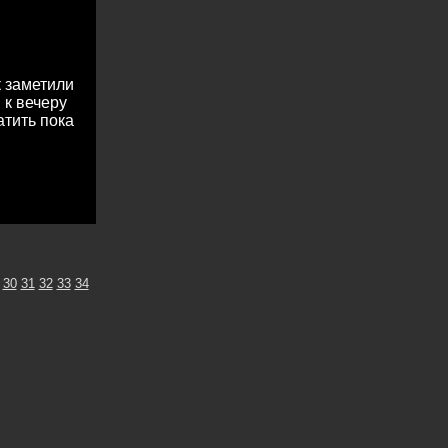
к заметили
 к вечеру
атить пока
30
31
32
33
34