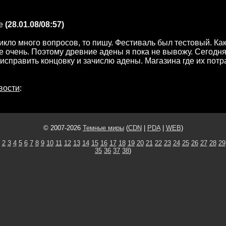
е
(28.01.08/08:57)
никло много вопросов, то пишу. Фестиваль был тестовый. Ка
е очень. Поэтому древние адены я пока не вывожу. Сегодня
исправить концовку и зачислю адены. Магазина где их потр
вости
:
© 2007-2026
Темные миры
(
CDN
|
PDA
|
WEB
)
2
3
4
5
6
7
8
9
10
11
12
13
14
15
16
17
18
19
20
21
22
23
24
25
26
27
28
29
35
36
37
38
)