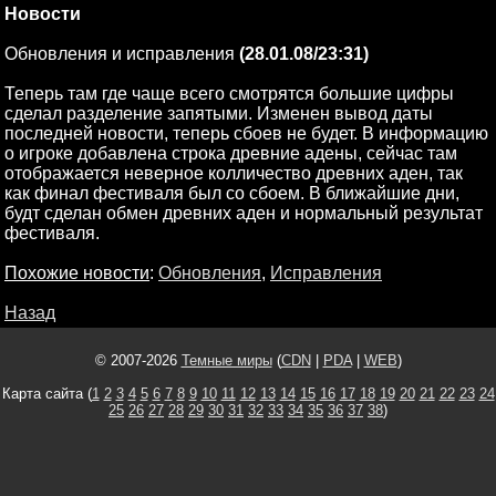
Новости
Обновления и исправления
(28.01.08/23:31)
Теперь там где чаще всего смотрятся большие цифры
сделал разделение запятыми. Изменен вывод даты
последней новости, теперь сбоев не будет. В информацию
о игроке добавлена строка древние адены, сейчас там
отображается неверное колличество древних аден, так
как финал фестиваля был со сбоем. В ближайшие дни,
будт сделан обмен древних аден и нормальный результат
фестиваля.
Похожие новости
:
Обновления
,
Исправления
Назад
© 2007-2026
Темные миры
(
CDN
|
PDA
|
WEB
)
Карта сайта (
1
2
3
4
5
6
7
8
9
10
11
12
13
14
15
16
17
18
19
20
21
22
23
24
25
26
27
28
29
30
31
32
33
34
35
36
37
38
)