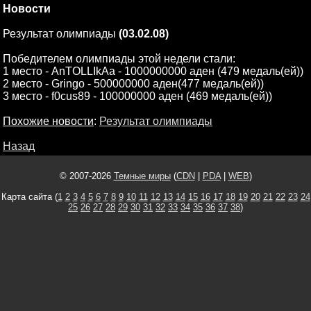
Новости
Результат олимпиады
(03.02.08)
Победителем олимпиады этой недели стали:
1 место - AnTOLLIkAa - 1000000000 аден (479 медаль(ей))
2 место - Gringo - 500000000 аден(477 медаль(ей))
3 место - f0cus89 - 100000000 аден (469 медаль(ей))
Похожие новости
:
Результат олимпиады
Назад
© 2007-2026
Темные миры
(
CDN
|
PDA
|
WEB
)
Карта сайта (
1
2
3
4
5
6
7
8
9
10
11
12
13
14
15
16
17
18
19
20
21
22
23
24
25
26
27
28
29
30
31
32
33
34
35
36
37
38
)