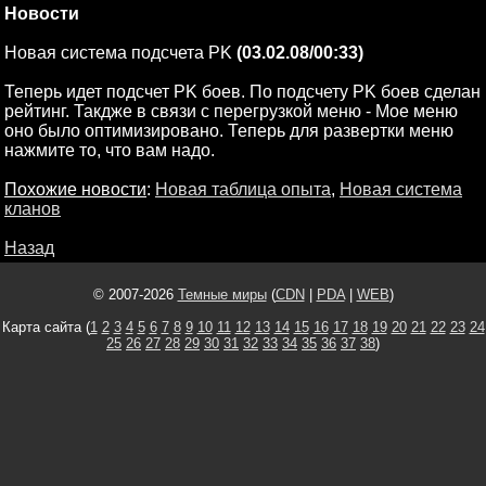
Новости
Новая система подсчета PK
(03.02.08/00:33)
Теперь идет подсчет PK боев. По подсчету PK боев сделан
рейтинг. Такдже в связи с перегрузкой меню - Мое меню
оно было оптимизировано. Теперь для развертки меню
нажмите то, что вам надо.
Похожие новости
:
Новая таблица опыта
,
Новая система
кланов
Назад
© 2007-2026
Темные миры
(
CDN
|
PDA
|
WEB
)
Карта сайта (
1
2
3
4
5
6
7
8
9
10
11
12
13
14
15
16
17
18
19
20
21
22
23
24
25
26
27
28
29
30
31
32
33
34
35
36
37
38
)