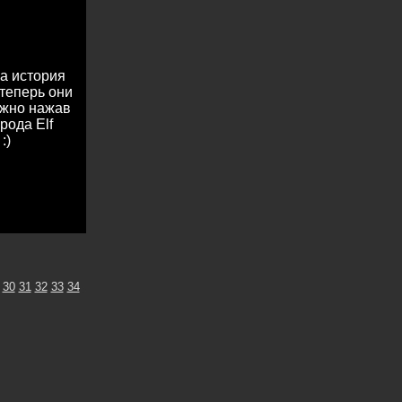
на история
теперь они
ожно нажав
рода Elf
:)
30
31
32
33
34