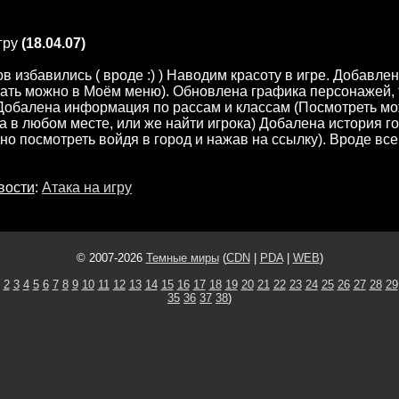
гру
(18.04.07)
ов избавились ( вроде :) ) Наводим красоту в игре. Добавле
ать можно в Моём меню). Обновлена графика персонажей, 
 Добалена информация по рассам и классам (Посмотреть м
ка в любом месте, или же найти игрока) Добалена история го
но посмотреть войдя в город и нажав на ссылку). Вроде все 
вости
:
Атака на игру
© 2007-2026
Темные миры
(
CDN
|
PDA
|
WEB
)
2
3
4
5
6
7
8
9
10
11
12
13
14
15
16
17
18
19
20
21
22
23
24
25
26
27
28
29
35
36
37
38
)