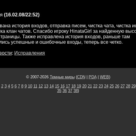
я
(16.02.08/22:52)
ана история входов, отправка писем, чистка чата, чистка и
тка клан чатов. Спасибо игроку HinataGirl за найденную выс
траницы. Также исправлена история входов, раньше там
ись успешные и ошибочные входы, теперь все четко.
вости
:
Исправления
© 2007-2026
Темные миры
(
CDN
|
PDA
|
WEB
)
2
3
4
5
6
7
8
9
10
11
12
13
14
15
16
17
18
19
20
21
22
23
24
25
26
27
28
29
35
36
37
38
)