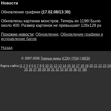
Новости
Обновление графики
(17.02.08/13:30)
Обновлены картинки монстров. Теперь их 1196! Было
около 400. Размер картинок не превышает 128х128 px
Похожие новости
:
Обновление
,
Обновление графики и
исправление багов
Назад
© 2007-2026
Темные миры
(
CDN
|
PDA
|
WEB
)
Карта сайта (
1
2
3
4
5
6
7
8
9
10
11
12
13
14
15
16
17
18
19
20
21
22
23
24
25
26
27
28
29
30
31
32
33
34
35
36
37
38
)