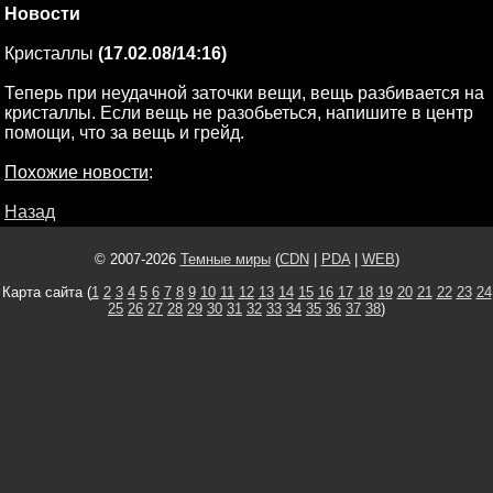
Новости
Кристаллы
(17.02.08/14:16)
Теперь при неудачной заточки вещи, вещь разбивается на
кристаллы. Если вещь не разобьеться, напишите в центр
помощи, что за вещь и грейд.
Похожие новости
:
Назад
© 2007-2026
Темные миры
(
CDN
|
PDA
|
WEB
)
Карта сайта (
1
2
3
4
5
6
7
8
9
10
11
12
13
14
15
16
17
18
19
20
21
22
23
24
25
26
27
28
29
30
31
32
33
34
35
36
37
38
)