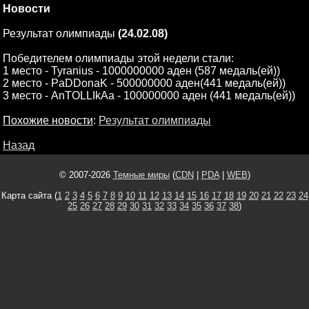
Новости
Результат олимпиады
(24.02.08)
Победителем олимпиады этой недели стали:
1 место - Tyranius - 1000000000 аден (587 медаль(ей))
2 место - PaDDonaK - 500000000 аден(441 медаль(ей))
3 место - AnTOLLIkAa - 100000000 аден (441 медаль(ей))
Похожие новости
:
Результат олимпиады
Назад
© 2007-2026
Темные миры
(
CDN
|
PDA
|
WEB
)
Карта сайта (
1
2
3
4
5
6
7
8
9
10
11
12
13
14
15
16
17
18
19
20
21
22
23
24
25
26
27
28
29
30
31
32
33
34
35
36
37
38
)