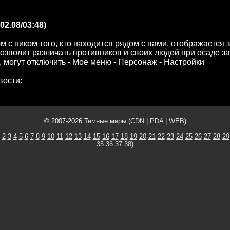
02.08/03:48)
м с ником того, кто находится рядом с вами, отображается 
позволит различать противников и своих людей при осаде з
, могут отключить - Мое меню - Персонаж - Настройки
вости
:
© 2007-2026
Темные миры
(
CDN
|
PDA
|
WEB
)
2
3
4
5
6
7
8
9
10
11
12
13
14
15
16
17
18
19
20
21
22
23
24
25
26
27
28
29
35
36
37
38
)