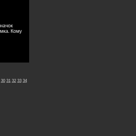
значок
амка. Кому
30
31
32
33
34