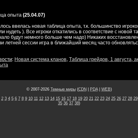
ица опыта
(25.04.07)
илось ввелась новая таблица опыта, т.к. большинство игрок
али нудеть ). Все игроки откатились в соответствие с новой т
ало будут немного больше чем надо) Никаких восстановлени
язи летней сессии игра в ближайший месяц часто обновляться
вости
:
Новая система кланов
,
Таблица грейдов, 1 августа, а
ыта
© 2007-2026
Темные миры
(
CDN
|
PDA
|
WEB
)
2
3
4
5
6
7
8
9
10
11
12
13
14
15
16
17
18
19
20
21
22
23
24
25
26
27
28
29
35
36
37
38
)