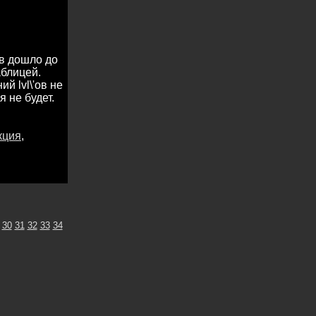
ов дошло до
аблицей.
й lvl\'ов не
 не будет.
кция
,
30
31
32
33
34