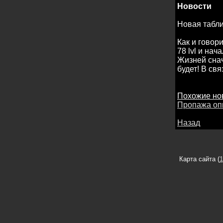
Новости
Новая табл
Как и говор
78 lvl и нач
Жизней снач
будет! В св
Похожие но
Пропажа оп
Назад
Карта сайта (
1