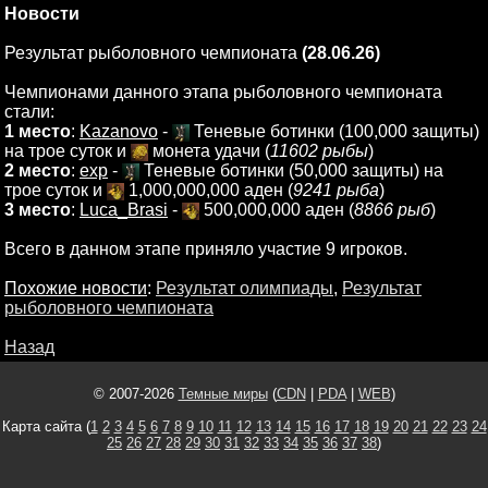
Новости
Результат рыболовного чемпионата
(28.06.26)
Чемпионами данного этапа рыболовного чемпионата
стали:
1 место
:
Kazanovo
-
Теневые ботинки (100,000 защиты)
на трое суток и
монета удачи (
11602 рыбы
)
2 место
:
exp
-
Теневые ботинки (50,000 защиты) на
трое суток и
1,000,000,000 аден (
9241 рыба
)
3 место
:
Luca_Brasi
-
500,000,000 аден (
8866 рыб
)
Всего в данном этапе приняло участие 9 игроков.
Похожие новости
:
Результат олимпиады
,
Результат
рыболовного чемпионата
Назад
© 2007-2026
Темные миры
(
CDN
|
PDA
|
WEB
)
Карта сайта (
1
2
3
4
5
6
7
8
9
10
11
12
13
14
15
16
17
18
19
20
21
22
23
24
25
26
27
28
29
30
31
32
33
34
35
36
37
38
)