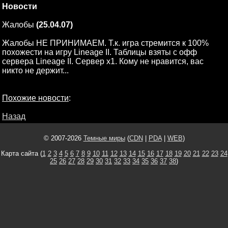
Новости
Жалобы
(25.04.07)
Жалобы НЕ ПРИНИМАЕМ. Т.к. игра стремится к 100%
похожести на игру Lineage II. Таблицы взяты с офф
сервера Lineage II. Сервер x1. Кому не нравится, вас
никто не держит...
Похожие новости
:
Назад
© 2007-2026
Темные миры
(
CDN
|
PDA
|
WEB
)
Карта сайта (
1
2
3
4
5
6
7
8
9
10
11
12
13
14
15
16
17
18
19
20
21
22
23
24
25
26
27
28
29
30
31
32
33
34
35
36
37
38
)