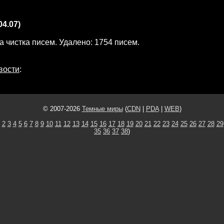
04.07)
 чистка писем. Удалено: 1754 писем.
вости
:
© 2007-2026
Темные миры
(
CDN
|
PDA
|
WEB
)
2
3
4
5
6
7
8
9
10
11
12
13
14
15
16
17
18
19
20
21
22
23
24
25
26
27
28
29
35
36
37
38
)