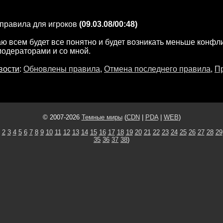
правила для игроков
(09.03.08/00:48)
ю всем будет все понятно и будет возникать меньше конфл
модераторами и со мной.
вости
:
Обновлены правила
,
Отмена последнего правила
,
П
© 2007-2026
Темные миры
(
CDN
|
PDA
|
WEB
)
2
3
4
5
6
7
8
9
10
11
12
13
14
15
16
17
18
19
20
21
22
23
24
25
26
27
28
29
35
36
37
38
)