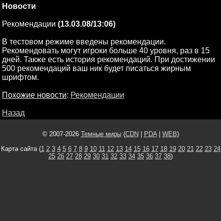
Новости
Рекомендации
(13.03.08/13:06)
В тестовом режиме введены рекомендации.
Рекомендовать могут игроки больше 40 уровня, раз в 15
дней. Также есть история рекомендаций. При достижении
500 рекомендаций ваш ник будет писаться жирным
шрифтом.
Похожие новости
:
Рекомендации
Назад
© 2007-2026
Темные миры
(
CDN
|
PDA
|
WEB
)
Карта сайта (
1
2
3
4
5
6
7
8
9
10
11
12
13
14
15
16
17
18
19
20
21
22
23
24
25
26
27
28
29
30
31
32
33
34
35
36
37
38
)