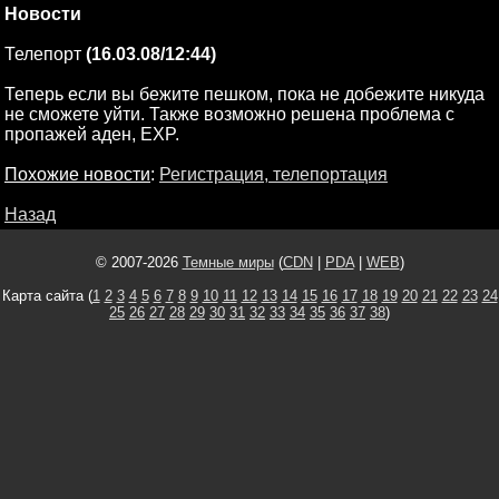
Новости
Телепорт
(16.03.08/12:44)
Теперь если вы бежите пешком, пока не добежите никуда
не сможете уйти. Также возможно решена проблема с
пропажей аден, EXP.
Похожие новости
:
Регистрация, телепортация
Назад
© 2007-2026
Темные миры
(
CDN
|
PDA
|
WEB
)
Карта сайта (
1
2
3
4
5
6
7
8
9
10
11
12
13
14
15
16
17
18
19
20
21
22
23
24
25
26
27
28
29
30
31
32
33
34
35
36
37
38
)