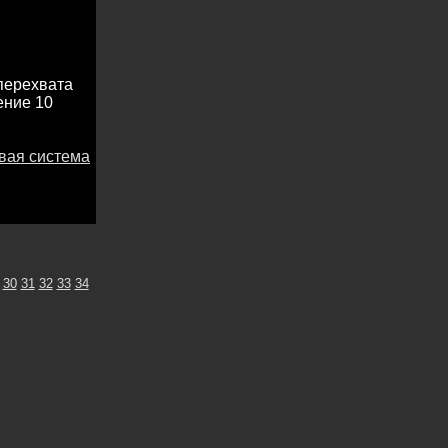
перехвата
ение 10
вая система
30
31
32
33
34