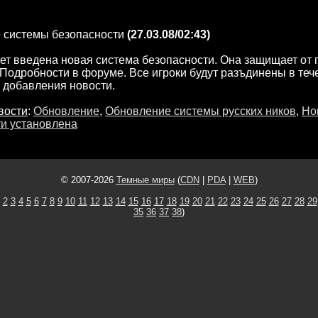
 системы безопасности
(27.03.08/02:43)
ет введена новая система безопасности. Она защищает от 
одробности в форуме. Все игроки будут разъдинены в теч
 добавления новости.
вости
:
Обновление
,
Обновление системы русских ников
,
Но
ти установлена
© 2007-2026
Темные миры
(
CDN
|
PDA
|
WEB
)
2
3
4
5
6
7
8
9
10
11
12
13
14
15
16
17
18
19
20
21
22
23
24
25
26
27
28
29
35
36
37
38
)