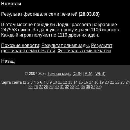
Новости
Результат фестиваля семи печатей
(28.03.08)
В этом месяце победили Лорды рассвета набравшие
247553 очков. За данную сторону играло 1106 игроков.
Каждый игрок получил по 1119 древних аден.
Похожие новости
:
Результат олимпиады
,
Результат
фестиваля семи печатей
,
Фестиваль семи печатей
Назад
© 2007-2026
Темные миры
(
CDN
|
PDA
|
WEB
)
Карта сайта (
1
2
3
4
5
6
7
8
9
10
11
12
13
14
15
16
17
18
19
20
21
22
23
24
25
26
27
28
29
30
31
32
33
34
35
36
37
38
)