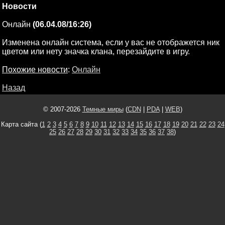
Новости
Онлайн
(06.04.08/16:26)
Изменена онлайн система, если у вас не отображется ник
цветом или нету значка клана, перезайдите в игру.
Похожие новости
:
Онлайн
Назад
© 2007-2026
Темные миры
(
CDN
|
PDA
|
WEB
)
Карта сайта (
1
2
3
4
5
6
7
8
9
10
11
12
13
14
15
16
17
18
19
20
21
22
23
24
25
26
27
28
29
30
31
32
33
34
35
36
37
38
)