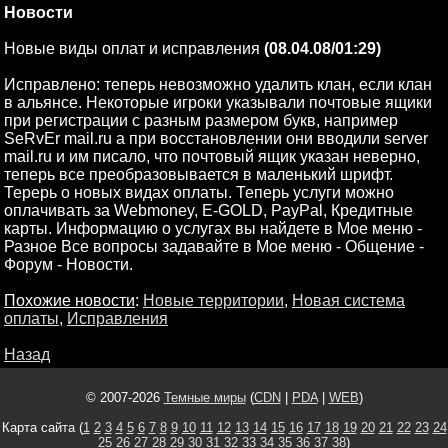
Новости
Новые виды оплат и исправления
(08.04.08/01:29)
Исправлено: теперь невозможно удалить клан, если клан
в альянсе. Некоторые игроки указывали почтовые ящики
при регистрации с разным размером букв, например
SeRvEr mail.ru а при восстановлении они вводили server
mail.ru и им писало, что почтовый ящик указан неверно,
теперь все преобразовывается в маленький шрифт.
Терерь о новых видах оплаты. Теперь услуги можно
оплачивать за Webmoney, E-GOLD, PayPal, Кредитные
карты. Информацию о услугах вы найдете в Мое меню -
Разное Все вопросы задавайте в Мое меню - Общение -
Форум - Новости.
Похожие новости
:
Новые территории
,
Новая система
оплаты
,
Исправления
Назад
© 2007-2026
Темные миры
(
CDN
|
PDA
|
WEB
)
Карта сайта (
1
2
3
4
5
6
7
8
9
10
11
12
13
14
15
16
17
18
19
20
21
22
23
24
25
26
27
28
29
30
31
32
33
34
35
36
37
38
)