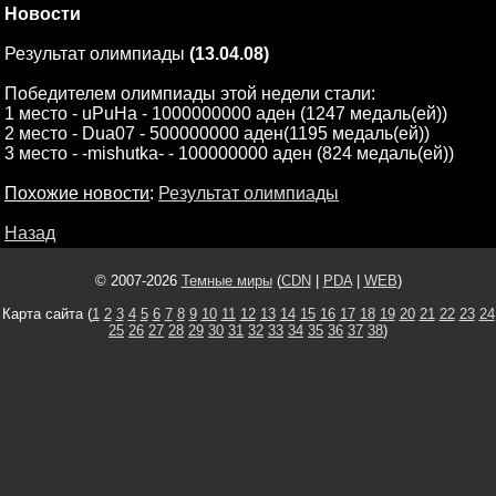
Новости
Результат олимпиады
(13.04.08)
Победителем олимпиады этой недели стали:
1 место - uPuHa - 1000000000 аден (1247 медаль(ей))
2 место - Dua07 - 500000000 аден(1195 медаль(ей))
3 место - -mishutka- - 100000000 аден (824 медаль(ей))
Похожие новости
:
Результат олимпиады
Назад
© 2007-2026
Темные миры
(
CDN
|
PDA
|
WEB
)
Карта сайта (
1
2
3
4
5
6
7
8
9
10
11
12
13
14
15
16
17
18
19
20
21
22
23
24
25
26
27
28
29
30
31
32
33
34
35
36
37
38
)