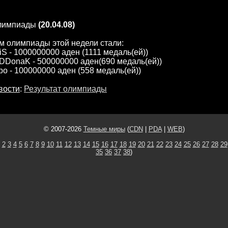
олимпиады
(20.04.08)
м олимпиады этой недели стали:
iS - 1000000000 аден (1111 медаль(ей))
aDDonaK - 500000000 аден(690 медаль(ей))
apo - 100000000 аден (558 медаль(ей))
вости
:
Результат олимпиады
© 2007-2026
Темные миры
(
CDN
|
PDA
|
WEB
)
2
3
4
5
6
7
8
9
10
11
12
13
14
15
16
17
18
19
20
21
22
23
24
25
26
27
28
29
35
36
37
38
)