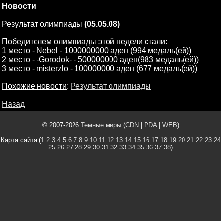
Новости
Результат олимпиады
(05.05.08)
Победителем олимпиады этой недели стали:
1 место - Nebel - 1000000000 аден (994 медаль(ей))
2 место - -Gorodok- - 500000000 аден(983 медаль(ей))
3 место - misterzlo - 100000000 аден (677 медаль(ей))
Похожие новости
:
Результат олимпиады
Назад
© 2007-2026
Темные миры
(
CDN
|
PDA
|
WEB
)
Карта сайта (
1
2
3
4
5
6
7
8
9
10
11
12
13
14
15
16
17
18
19
20
21
22
23
24
25
26
27
28
29
30
31
32
33
34
35
36
37
38
)