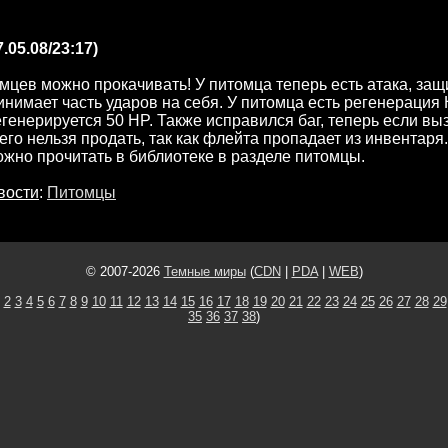
.05.08/23:17)
мцев можно прокачивать! У питомца теперь есть атака, защи
нимает часть ударов на себя. У питомца есть регенерация
егенерируется 50 HP. Также исправился баг, теперь если вы
 его нельзя продать, так как флейта пропадает из инвентаря
жно прочитать в библиотеке в разделе питомцы.
вости
:
Питомцы
© 2007-2026
Темные миры
(
CDN
|
PDA
|
WEB
)
2
3
4
5
6
7
8
9
10
11
12
13
14
15
16
17
18
19
20
21
22
23
24
25
26
27
28
29
35
36
37
38
)