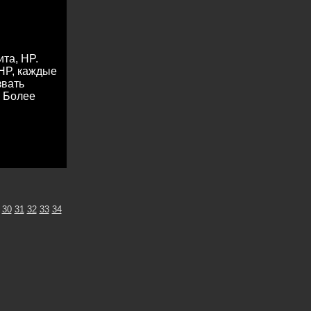
та, HP.
 HP, каждые
звать
. Более
30
31
32
33
34